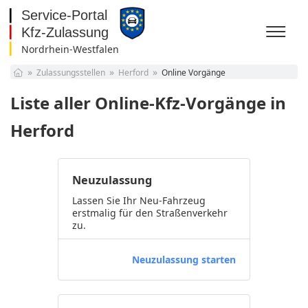
Nordrhein-Westfalen
Baden-Württemberg
Zulassungsstellen
Herford
Online Vorgänge
Bayern
Berlin
Liste aller Online-Kfz-Vorgänge in
Brandenburg
Bremen
Herford
Hamburg
Hessen
Mecklenburg-
Neuzulassung
Vorpommern
Niedersachsen
Nordrhein-Westfalen
Lassen Sie Ihr Neu-Fahrzeug
erstmalig für den Straßenverkehr
Rheinland-Pfalz
zu.
Saarland
Sachsen
Neuzulassung starten
Sachsen-Anhalt
Schleswig-Holstein
Thüringen